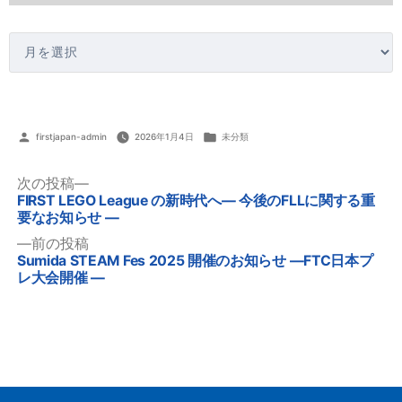
ア
ー
カ
イ
ブ
投
カ
firstjapan-admin
2026年1月4日
未分類
稿
テ
次
次の投稿
者:
ゴ
の
FIRST LEGO League の新時代へ― 今後のFLLに関する重
投
リ
投
要なお知らせ ―
稿
ー:
稿:
ナ
前
前の投稿
の
ビ
Sumida STEAM Fes 2025 開催のお知らせ —FTC日本プ
投
レ大会開催 —
ゲ
稿:
ー
シ
ョ
ン