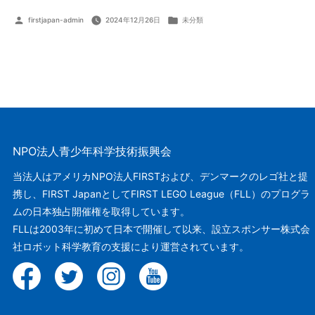
投
カ
firstjapan-admin
2024年12月26日
未分類
稿
テ
者:
ゴ
リ
ー:
NPO法人青少年科学技術振興会
当法人はアメリカNPO法人FIRSTおよび、デンマークのレゴ社と提
携し、FIRST JapanとしてFIRST LEGO League（FLL）のプログラ
ムの日本独占開催権を取得しています。
FLLは2003年に初めて日本で開催して以来、設立スポンサー株式会
社ロボット科学教育の支援により運営されています。