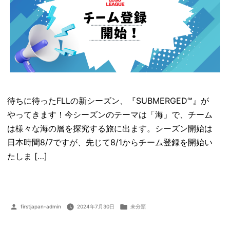
待ちに待ったFLLの新シーズン、『SUBMERGED℠』が
やってきます！今シーズンのテーマは「海」で、チーム
は様々な海の層を探究する旅に出ます。シーズン開始は
日本時間8/7ですが、先じて8/1からチーム登録を開始い
たしま […]
投
カ
firstjapan-admin
2024年7月30日
未分類
稿
テ