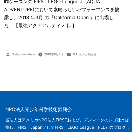
昨シーズンの FIRST LEGO League Jr.(AQUA
ADVENTURE)において素晴らしいパフォーマンスを披
露し、2018 年3月 の『California Open 』に出場し
た、【最強アクアアルティメ […]
投
カ
firstjapan-admin
2018年9月5日
FLL Jr.のお知らせ
稿
テ
者:
ゴ
リ
ー:
NPO法人青少年科学技術振興会
当法人はアメリカNPO法人FIRSTおよび、デンマークのレゴ社と提
携し、FIRST JapanとしてFIRST LEGO League（FLL）のプログラ