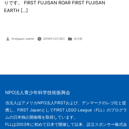
りです。 FIRST FUJISAN ROAR FIRST FUJISAN
EARTH […]
投
カ
firstjapan-admin
2016年12月18日
未分類
稿
テ
者:
ゴ
リ
ー:
NPO法人青少年科学技術振興会
当法人はアメリカNPO法人FIRSTおよび、デンマークのレゴ社と提
携し、FIRST JapanとしてFIRST LEGO League（FLL）のプログラ
ムの日本独占開催権を取得しています。
FLLは2003年に初めて日本で開催して以来、設立スポンサー株式会